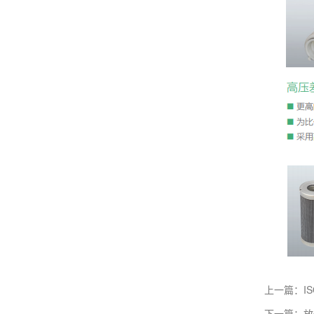
上一篇：ISO
下一篇：放