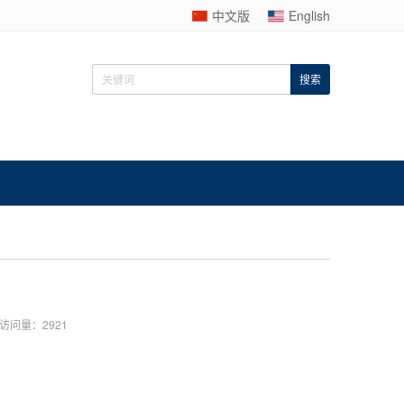
中文版
English
访问量：2921