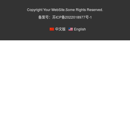
Copyright Your WebSite.Some Rights Reserved.
备案号：
苏ICP备2022018977号-1
中文版
English